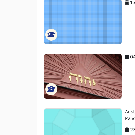
15
04
Aust
Pand
27