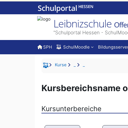
Zum Hauptinhalt
Leibnizschule
Off
"Schulportal Hessen - SchulMoo
SPH
SchulMoodle
Bildungsserve
Kurse
_
_
Kursbereichsname oh
Kursunterbereiche